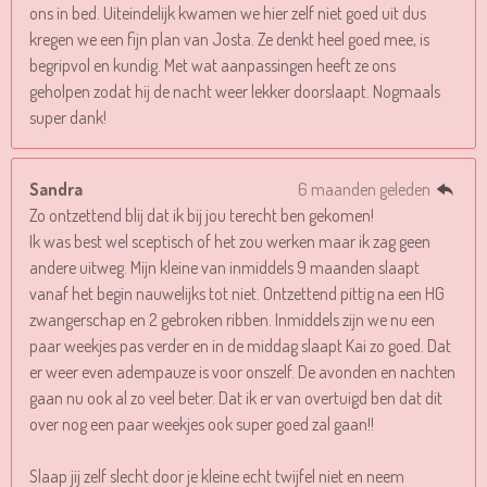
ons in bed. Uiteindelijk kwamen we hier zelf niet goed uit dus
kregen we een fijn plan van Josta. Ze denkt heel goed mee, is
begripvol en kundig. Met wat aanpassingen heeft ze ons
geholpen zodat hij de nacht weer lekker doorslaapt. Nogmaals
super dank!
Sandra
6 maanden geleden
Zo ontzettend blij dat ik bij jou terecht ben gekomen!
Ik was best wel sceptisch of het zou werken maar ik zag geen
andere uitweg. Mijn kleine van inmiddels 9 maanden slaapt
vanaf het begin nauwelijks tot niet. Ontzettend pittig na een HG
zwangerschap en 2 gebroken ribben. Inmiddels zijn we nu een
paar weekjes pas verder en in de middag slaapt Kai zo goed. Dat
er weer even adempauze is voor onszelf. De avonden en nachten
gaan nu ook al zo veel beter. Dat ik er van overtuigd ben dat dit
over nog een paar weekjes ook super goed zal gaan!!
Slaap jij zelf slecht door je kleine echt twijfel niet en neem