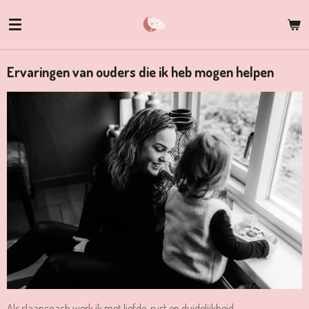
Ga
direct
naar
de
Ervaringen van ouders die ik heb mogen helpen
hoofdinhoud
Als slaapcoach werk ik met liefde, rust en duidelijkheid.