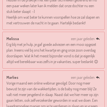
een paar weken later kan ik melden dat onze dochter nu een
stuk beter slaapt :-)
Heerlijk om wat beter te kunnen voorspellen hoe ze zal slapen en
met vertrouwen de nacht in te gaan. Hartelijk bedankt!
Melissa
een jaar geleden
Erg blij met je hulp, je gaf goede adviezen en een mooi opgezet
plan. Ineens viel bij ons het kwartje en ging onze zoon overdag
doorslapen. Wat ik het meest bijzonder vond is dat je eigenlijk
altijd wel bereikbaar was zelfs in je vakanties, super bedankt 😊
Marlies
een jaar geleden
Vorige maand een online webinar gevolgd. Door nog meer
bewust te zijn van de wakkertijden, is de baby nog meer blij! Ze
valt niet meer jengelend in slaap. Naast dat we hier meer op zijn
gaan letten, ook zelfverzekerder geworden in wat we doen. Een
laagdrempelige manier om je te verdiepen in slaap en je vragen