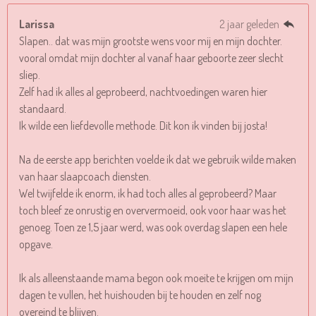
Larissa
2 jaar geleden
Slapen.. dat was mijn grootste wens voor mij en mijn dochter.
vooral omdat mijn dochter al vanaf haar geboorte zeer slecht
sliep.
Zelf had ik alles al geprobeerd, nachtvoedingen waren hier
standaard.
Ik wilde een liefdevolle methode. Dit kon ik vinden bij josta!
Na de eerste app berichten voelde ik dat we gebruik wilde maken
van haar slaapcoach diensten.
Wel twijfelde ik enorm, ik had toch alles al geprobeerd? Maar
toch bleef ze onrustig en oververmoeid, ook voor haar was het
genoeg. Toen ze 1,5 jaar werd, was ook overdag slapen een hele
opgave.
Ik als alleenstaande mama begon ook moeite te krijgen om mijn
dagen te vullen, het huishouden bij te houden en zelf nog
overeind te blijven.