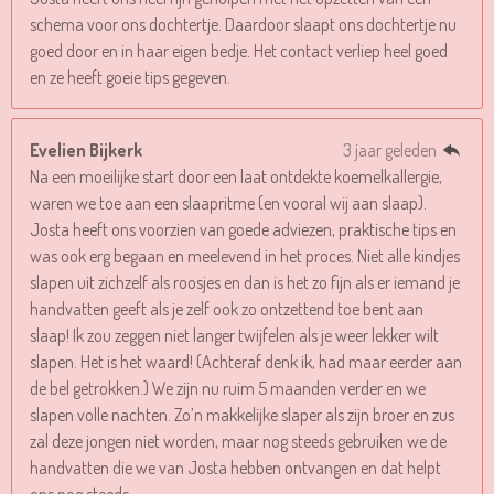
schema voor ons dochtertje. Daardoor slaapt ons dochtertje nu
goed door en in haar eigen bedje. Het contact verliep heel goed
en ze heeft goeie tips gegeven.
Evelien Bijkerk
3 jaar geleden
Na een moeilijke start door een laat ontdekte koemelkallergie,
waren we toe aan een slaapritme (en vooral wij aan slaap).
Josta heeft ons voorzien van goede adviezen, praktische tips en
was ook erg begaan en meelevend in het proces. Niet alle kindjes
slapen uit zichzelf als roosjes en dan is het zo fijn als er iemand je
handvatten geeft als je zelf ook zo ontzettend toe bent aan
slaap! Ik zou zeggen niet langer twijfelen als je weer lekker wilt
slapen. Het is het waard! (Achteraf denk ik, had maar eerder aan
de bel getrokken.) We zijn nu ruim 5 maanden verder en we
slapen volle nachten. Zo’n makkelijke slaper als zijn broer en zus
zal deze jongen niet worden, maar nog steeds gebruiken we de
handvatten die we van Josta hebben ontvangen en dat helpt
ons nog steeds.