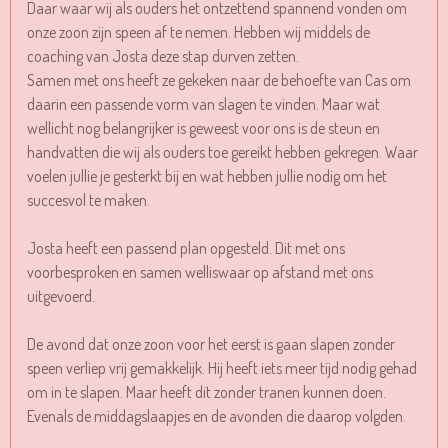
Daar waar wij als ouders het ontzettend spannend vonden om
onze zoon zijn speen af te nemen. Hebben wij middels de
coaching van Josta deze stap durven zetten.
Samen met ons heeft ze gekeken naar de behoefte van Cas om
daarin een passende vorm van slagen te vinden. Maar wat
wellicht nog belangrijker is geweest voor ons is de steun en
handvatten die wij als ouders toe gereikt hebben gekregen. Waar
voelen jullie je gesterkt bij en wat hebben jullie nodig om het
succesvol te maken.
Josta heeft een passend plan opgesteld. Dit met ons
voorbesproken en samen welliswaar op afstand met ons
uitgevoerd.
De avond dat onze zoon voor het eerst is gaan slapen zonder
speen verliep vrij gemakkelijk. Hij heeft iets meer tijd nodig gehad
om in te slapen. Maar heeft dit zonder tranen kunnen doen.
Evenals de middagslaapjes en de avonden die daarop volgden.