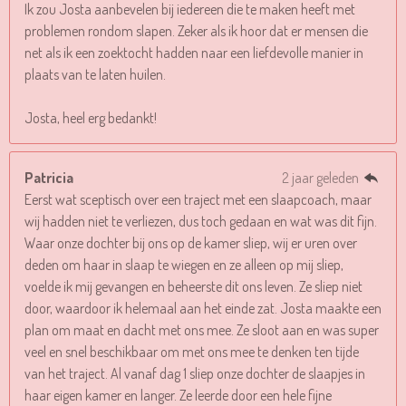
Ik zou Josta aanbevelen bij iedereen die te maken heeft met
problemen rondom slapen. Zeker als ik hoor dat er mensen die
net als ik een zoektocht hadden naar een liefdevolle manier in
plaats van te laten huilen.
Josta, heel erg bedankt!
Patricia
2 jaar geleden
Eerst wat sceptisch over een traject met een slaapcoach, maar
wij hadden niet te verliezen, dus toch gedaan en wat was dit fijn.
Waar onze dochter bij ons op de kamer sliep, wij er uren over
deden om haar in slaap te wiegen en ze alleen op mij sliep,
voelde ik mij gevangen en beheerste dit ons leven. Ze sliep niet
door, waardoor ik helemaal aan het einde zat. Josta maakte een
plan om maat en dacht met ons mee. Ze sloot aan en was super
veel en snel beschikbaar om met ons mee te denken ten tijde
van het traject. Al vanaf dag 1 sliep onze dochter de slaapjes in
haar eigen kamer en langer. Ze leerde door een hele fijne