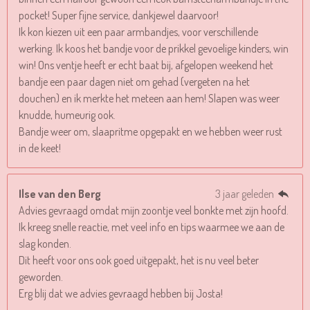
pocket! Super fijne service, dankjewel daarvoor!
Ik kon kiezen uit een paar armbandjes, voor verschillende
werking. Ik koos het bandje voor de prikkel gevoelige kinders, win
win! Ons ventje heeft er echt baat bij, afgelopen weekend het
bandje een paar dagen niet om gehad (vergeten na het
douchen) en ik merkte het meteen aan hem! Slapen was weer
knudde, humeurig ook.
Bandje weer om, slaapritme opgepakt en we hebben weer rust
in de keet!
Ilse van den Berg
3 jaar geleden
Advies gevraagd omdat mijn zoontje veel bonkte met zijn hoofd.
Ik kreeg snelle reactie, met veel info en tips waarmee we aan de
slag konden.
Dit heeft voor ons ook goed uitgepakt, het is nu veel beter
geworden.
Erg blij dat we advies gevraagd hebben bij Josta!