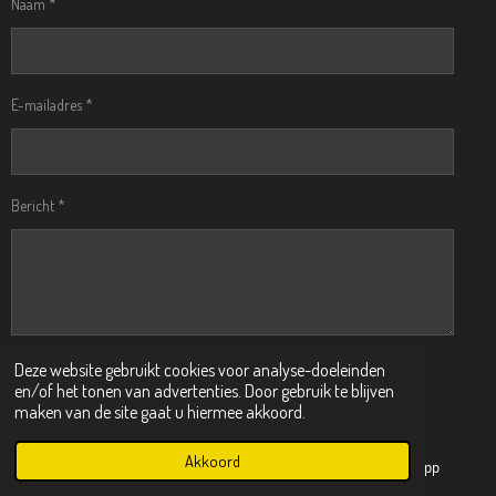
Naam *
E-mailadres *
Bericht *
Deze website gebruikt cookies voor analyse-doeleinden
VERSTUUR REACTIE
en/of het tonen van advertenties. Door gebruik te blijven
maken van de site gaat u hiermee akkoord.
Reacties
Akkoord
E-mailadres
Instagram
WhatsApp