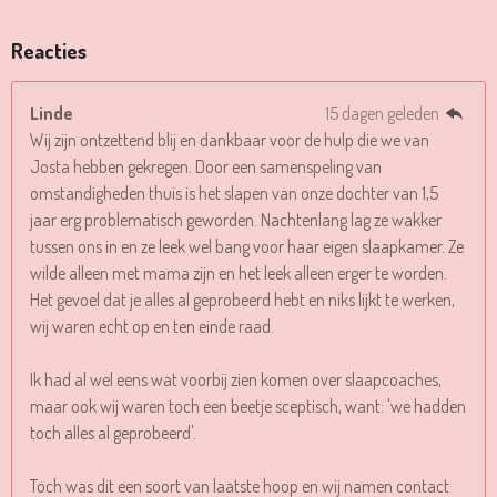
Reacties
Linde
15 dagen geleden
Wij zijn ontzettend blij en dankbaar voor de hulp die we van
Josta hebben gekregen. Door een samenspeling van
omstandigheden thuis is het slapen van onze dochter van 1,5
jaar erg problematisch geworden. Nachtenlang lag ze wakker
tussen ons in en ze leek wel bang voor haar eigen slaapkamer. Ze
wilde alleen met mama zijn en het leek alleen erger te worden.
Het gevoel dat je alles al geprobeerd hebt en niks lijkt te werken,
wij waren echt op en ten einde raad.
Ik had al wel eens wat voorbij zien komen over slaapcoaches,
maar ook wij waren toch een beetje sceptisch, want: 'we hadden
toch alles al geprobeerd'.
Toch was dit een soort van laatste hoop en wij namen contact