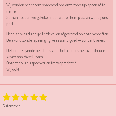
Wij vonden het enorm spannend om onze zoon zijn speen af te
nemen.
Samen hebben we gekeken naar wat bij hem past en wat bij ons
past.
Het plan was duidelijk, liefdevol en afgestemd op onze behoeften.
De avond zonder speen ging verrassend goed — zonder tranen.
De bemoedigende berichtjes van Josta tijdens het avondritueel
gaven ons zóveel kracht.
Onze zoon is nu speenvrij en trots op zichzelf.
Wij óók!
1
2
3
4
5
S
R
t
a
s
s
s
s
s
e
5 stemmen
t
t
t
t
t
t
m
i
m