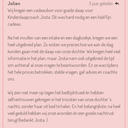
Jolien
3 jaar geleden
Wij kregen een cadeaubon voor goede slaap voor
Kinderslaapcoach Josta. Dit was hard nodig en een héél fijn
cadeau.
Na het invullen van een intake en een dagboekje, kregen we een
heel uitgebreid plan. Zo wisten we precies hoe we aan de slag
konden gaan met de slaap van onze dochter. We kregen heel veel
informatie in het plan, maar Josta nam ook uitgebreid de tijd
om achteraf al onze vragen te beantwoorden. En ze was tijdens
het hele proces betrokken, stelde vragen, gaf advies en coachte
ons.
Wij zien niet meer op tegen het bedtijdritueel én hebben
zelfvertrouwen gekregen in het troosten van onze dochter 's
nachts, zonder haar uit bed te halen. En het belangrijkste: na heel
veel geduld hebben wij onze avonden én een goede nachtrust
terug! Bedankt Josta :)