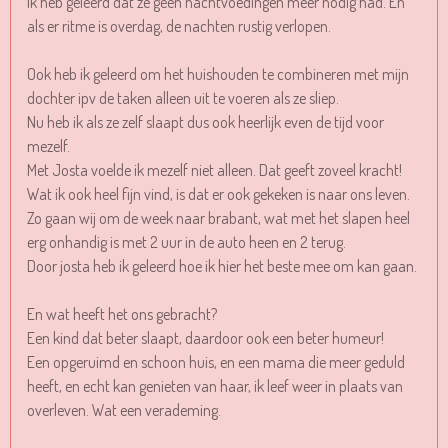
Ik heb geleerd dat ze geen nachtvoedingen meer nodig had. En
als er ritme is overdag, de nachten rustig verlopen.
Ook heb ik geleerd om het huishouden te combineren met mijn
dochter ipv de taken alleen uit te voeren als ze sliep.
Nu heb ik als ze zelf slaapt dus ook heerlijk even de tijd voor
mezelf.
Met Josta voelde ik mezelf niet alleen. Dat geeft zoveel kracht!
Wat ik ook heel fijn vind, is dat er ook gekeken is naar ons leven.
Zo gaan wij om de week naar brabant, wat met het slapen heel
erg onhandig is met 2 uur in de auto heen en 2 terug.
Door josta heb ik geleerd hoe ik hier het beste mee om kan gaan.
En wat heeft het ons gebracht?
Een kind dat beter slaapt, daardoor ook een beter humeur!
Een opgeruimd en schoon huis, en een mama die meer geduld
heeft, en echt kan genieten van haar, ik leef weer in plaats van
overleven. Wat een verademing.