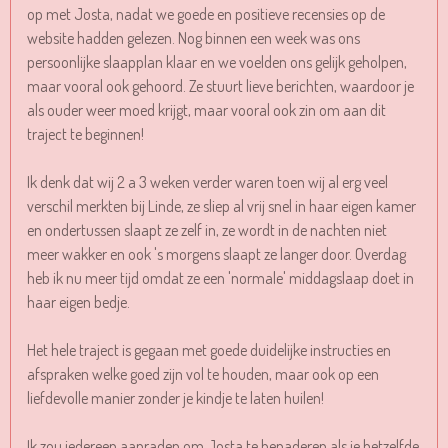
op met Josta, nadat we goede en positieve recensies op de
website hadden gelezen. Nog binnen een week was ons
persoonlijke slaapplan klaar en we voelden ons gelijk geholpen,
maar vooral ook gehoord. Ze stuurt lieve berichten, waardoor je
als ouder weer moed krijgt, maar vooral ook zin om aan dit
traject te beginnen!
Ik denk dat wij 2 a 3 weken verder waren toen wij al erg veel
verschil merkten bij Linde, ze sliep al vrij snel in haar eigen kamer
en ondertussen slaapt ze zelf in, ze wordt in de nachten niet
meer wakker en ook 's morgens slaapt ze langer door. Overdag
heb ik nu meer tijd omdat ze een 'normale' middagslaap doet in
haar eigen bedje.
Het hele traject is gegaan met goede duidelijke instructies en
afspraken welke goed zijn vol te houden, maar ook op een
liefdevolle manier zonder je kindje te laten huilen!
Ik zou iedereen aanraden om Josta te benaderen als je hetzelfde