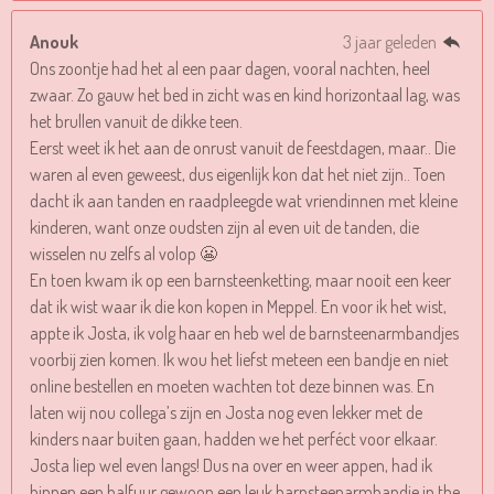
Anouk
3 jaar geleden
Ons zoontje had het al een paar dagen, vooral nachten, heel
zwaar. Zo gauw het bed in zicht was en kind horizontaal lag, was
het brullen vanuit de dikke teen.
Eerst weet ik het aan de onrust vanuit de feestdagen, maar.. Die
waren al even geweest, dus eigenlijk kon dat het niet zijn.. Toen
dacht ik aan tanden en raadpleegde wat vriendinnen met kleine
kinderen, want onze oudsten zijn al even uit de tanden, die
wisselen nu zelfs al volop 😬
En toen kwam ik op een barnsteenketting, maar nooit een keer
dat ik wist waar ik die kon kopen in Meppel. En voor ik het wist,
appte ik Josta, ik volg haar en heb wel de barnsteenarmbandjes
voorbij zien komen. Ik wou het liefst meteen een bandje en niet
online bestellen en moeten wachten tot deze binnen was. En
laten wij nou collega’s zijn en Josta nog even lekker met de
kinders naar buiten gaan, hadden we het perféct voor elkaar.
Josta liep wel even langs! Dus na over en weer appen, had ik
binnen een halfuur gewoon een leuk barnsteenarmbandje in the