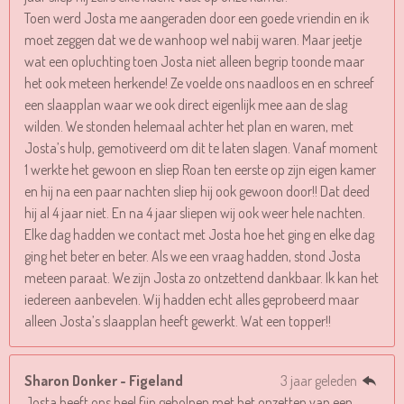
Toen werd Josta me aangeraden door een goede vriendin en ik
moet zeggen dat we de wanhoop wel nabij waren. Maar jeetje
wat een opluchting toen Josta niet alleen begrip toonde maar
het ook meteen herkende! Ze voelde ons naadloos en en schreef
een slaapplan waar we ook direct eigenlijk mee aan de slag
wilden. We stonden helemaal achter het plan en waren, met
Josta’s hulp, gemotiveerd om dit te laten slagen. Vanaf moment
1 werkte het gewoon en sliep Roan ten eerste op zijn eigen kamer
en hij na een paar nachten sliep hij ook gewoon door!! Dat deed
hij al 4 jaar niet. En na 4 jaar sliepen wij ook weer hele nachten.
Elke dag hadden we contact met Josta hoe het ging en elke dag
ging het beter en beter. Als we een vraag hadden, stond Josta
meteen paraat. We zijn Josta zo ontzettend dankbaar. Ik kan het
iedereen aanbevelen. Wij hadden echt alles geprobeerd maar
alleen Josta’s slaapplan heeft gewerkt. Wat een topper!!
Sharon Donker - Figeland
3 jaar geleden
Josta heeft ons heel fijn geholpen met het opzetten van een