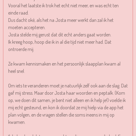
Vooral het laatste ik trok het echt niet meer, en was echt ten
einde raad.
Dus dacht oké, als het na Josta meer werkt dan zal ik het
moeten accepteren.
Josta stelde mij gerust dat dit echt anders gaat worden.
Ik kreeg hoop, hoop die ik in al die tijd niet meer had. Dat
ontroerde mij.
Ze kwam kennismaken en het persoonlijk slaapplan kwam al
heel snel.
Om iets te veranderen moet je natuurlijk zelf ook aan de slag. Dat
gaf mij stress. Maar door Josta haar woorden en peptalk. (Kom
op, we doen dit samen, je bent niet alleen en ik help je!) voelde ik
mij echt gesteund, en kon ik doordat ze mij hielp via de app het
plan volgen, en de vragen stellen die soms ineens in mij op
kwamen.