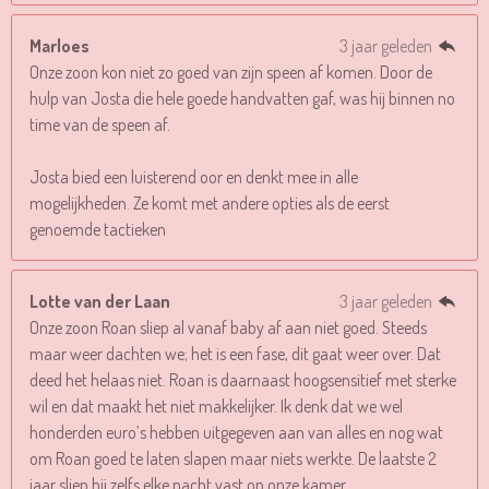
Marloes
3 jaar geleden
Onze zoon kon niet zo goed van zijn speen af komen. Door de
hulp van Josta die hele goede handvatten gaf, was hij binnen no
time van de speen af.
Josta bied een luisterend oor en denkt mee in alle
mogelijkheden. Ze komt met andere opties als de eerst
genoemde tactieken
Lotte van der Laan
3 jaar geleden
Onze zoon Roan sliep al vanaf baby af aan niet goed. Steeds
maar weer dachten we; het is een fase, dit gaat weer over. Dat
deed het helaas niet. Roan is daarnaast hoogsensitief met sterke
wil en dat maakt het niet makkelijker. Ik denk dat we wel
honderden euro’s hebben uitgegeven aan van alles en nog wat
om Roan goed te laten slapen maar niets werkte. De laatste 2
jaar sliep hij zelfs elke nacht vast op onze kamer.