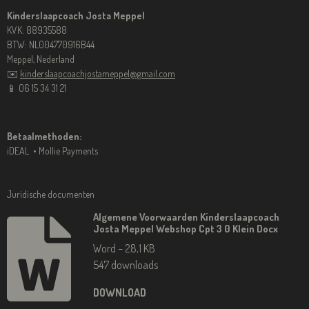
Kinderslaapcoach Josta Meppel
KVK: 88935588
BTW: NL004770916B44
Meppel, Nederland
✉️
kinderslaapcoachjostameppel@gmail.com
📱 06 15 34 31 21
Betaalmethoden:
iDEAL • Mollie Payments
Juridische documenten
Algemene Voorwaarden Kinderslaapcoach
Josta Meppel Webshop Cpt 3 0 Klein Docx
Word – 28,1 KB
547 downloads
DOWNLOAD