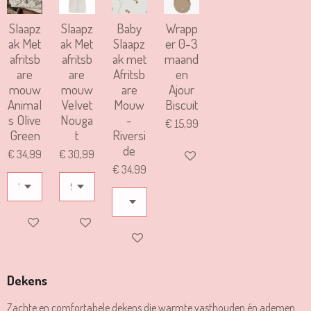
Slaapz
Slaapz
Baby
Wrapp
ak Met
ak Met
Slaapz
er 0-3
afritsb
afritsb
ak met
maand
are
are
Afritsb
en
mouw
mouw
are
Ajour
Animal
Velvet
Mouw
Biscuit
s Olive
Nouga
-
€ 15,99
Green
t
Riversi
de
€ 34,99
€ 30,99
IN WINKELWAGEN
€ 34,99
IN WINKELWAGEN
IN WINKELWAGEN
IN WINKELWAGEN
Dekens
Zachte en comfortabele dekens die warmte vasthouden én ademen.