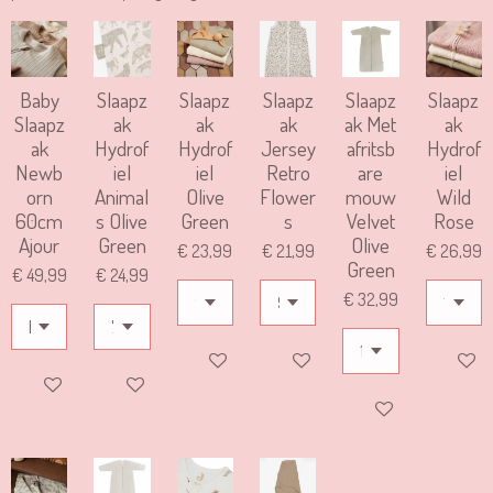
Baby
Slaapz
Slaapz
Slaapz
Slaapz
Slaapz
Slaapz
ak
ak
ak
ak Met
ak
ak
Hydrof
Hydrof
Jersey
afritsb
Hydrof
Newb
iel
iel
Retro
are
iel
orn
Animal
Olive
Flower
mouw
Wild
60cm
s Olive
Green
s
Velvet
Rose
Ajour
Green
Olive
€ 23,99
€ 21,99
€ 26,99
Green
€ 49,99
€ 24,99
€ 32,99
IN WINKELWAGEN
IN WINKELWAGEN
IN WIN
IN WINKELWAGEN
IN WINKELWAGEN
IN WINKELWAGEN