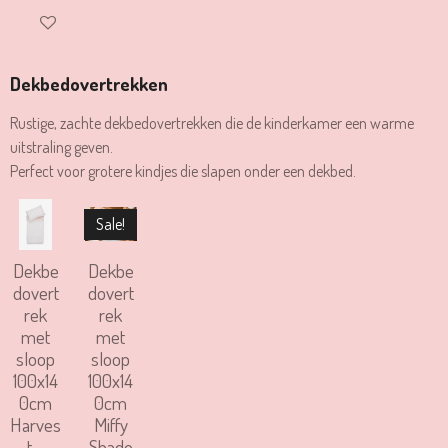
IN WINKELWAGEN
Dekbedovertrekken
Rustige, zachte dekbedovertrekken die de kinderkamer een warme
uitstraling geven.
Perfect voor grotere kindjes die slapen onder een dekbed.
Sale!
Dekbe
Dekbe
dovert
dovert
rek
rek
met
met
sloop
sloop
100x14
100x14
0cm
0cm
Harves
Miffy
t -
Shado