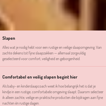
Slapen
Alles wat je nodig hebt voor een rustige en veilige slaapomgeving. Van
zachte dekens tot fijne slaapzakken — allemaal zorgvuldig
geselecteerd voor comfort, veiligheid en geborgenheid.
Comfortabel en veilig slapen begint hier
Als baby- en kinderslaapcoach weet ik hoe belangrijk het is dat je
kindje in een rustige, comfortabele omgeving slaapt. Daarom selecteer
ik alleen zachte, veilige en praktische producten die bijdragen aan fijne
nachten én rustige dagen.