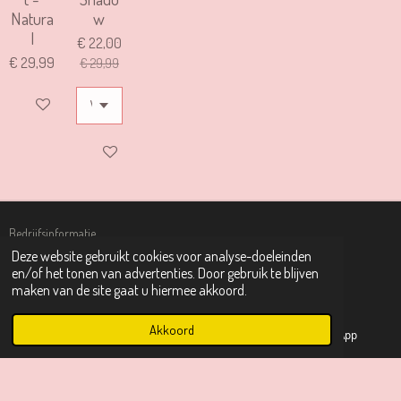
Natura
w
l
€ 22,00
€ 29,99
€ 29,99
IN WINKELWAGEN
IN WINKELWAGEN
Bedrijfsinformatie
Deze website gebruikt cookies voor analyse-doeleinden
Kinderslaapcoach Josta Meppel
en/of het tonen van advertenties. Door gebruik te blijven
maken van de site gaat u hiermee akkoord.
KVK: 88935588
BTW: NL004770916B44
Meppel, Nederland
Akkoord
E-mailadres
Instagram
WhatsApp
✉️
kinderslaapcoachjostameppel@gmail.com
📱 06 15 34 31 21