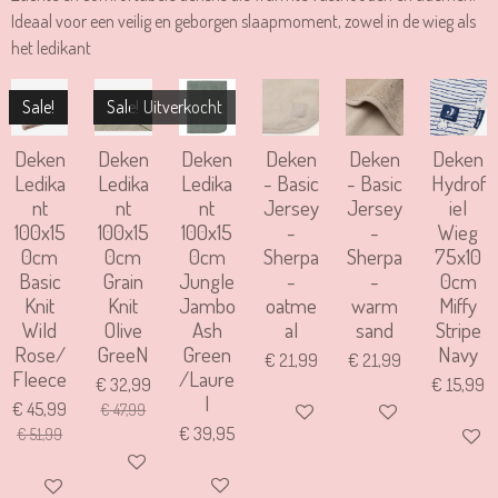
Ideaal voor een veilig en geborgen slaapmoment, zowel in de wieg als
het ledikant
Sale!
Sale!
Uitverkocht
Deken
Deken
Deken
Deken
Deken
Deken
Ledika
Ledika
Ledika
- Basic
- Basic
Hydrof
nt
nt
nt
Jersey
Jersey
iel
100x15
100x15
100x15
-
-
Wieg
0cm
0cm
0cm
Sherpa
Sherpa
75x10
Basic
Grain
Jungle
-
-
0cm
Knit
Knit
Jambo
oatme
warm
Miffy
Wild
Olive
Ash
al
sand
Stripe
Rose/
GreeN
Green
Navy
€ 21,99
€ 21,99
Fleece
/Laure
€ 32,99
€ 15,99
l
€ 45,99
€ 47,99
IN WINKELWAGEN
IN WINKELWAGEN
€ 39,95
€ 51,99
IN WIN
IN WINKELWAGEN
HOUD MIJ OP DE HOOGTE
IN WINKELWAGEN