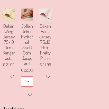
Deken
Jollein
Deken
Wieg
Deken
Wieg
Jersey
Hydrof
Jersey
75x10
iel
75x10
0cm
75x10
0cm
Kangar
0cm
Pretty
oots
Jacqu
Picnic
ard
€ 21,99
€ 21,99
€ 22,99
IN WINKELWAGEN
IN WINKELWAGEN
IN WINKELWAGEN
Hoeslakens