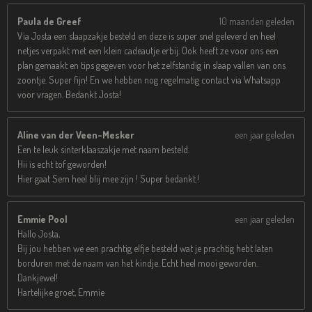
Paula de Greef
10 maanden geleden
Via Josta een slaapzakje besteld en deze is super snel geleverd en heel
netjes verpakt met een klein cadeautje erbij. Ook heeft ze voor ons een
plan gemaakt en tips gegeven voor het zelfstandig in slaap vallen van ons
zoontje. Super fijn! En we hebben nog regelmatig contact via Whatsapp
voor vragen. Bedankt Josta!
Aline van der Veen-Mesker
een jaar geleden
Een te leuk sinterklaaszakje met naam besteld.
Hii is echt tof geworden!
Hier gaat Sem heel blij mee zijn ! Super bedankt.!
Emmie Pool
een jaar geleden
Hallo Josta,
Bij jou hebben we een prachtig elfje besteld wat je prachtig hebt laten
borduren met de naam van het kindje. Echt heel mooi geworden.
Dankjewel!
Hartelijke groet, Emmie