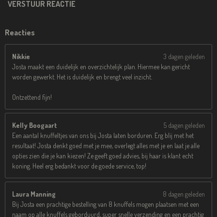
VERSTUUR REACTIE
Reacties
Nikkie
3 dagen geleden
Josta maakt een duidelijk en overzichtelijk plan. Hiermee kan gericht
worden gewerkt. Het is duidelijk en brengt veel inzicht.
Ontzettend fijn!
Kelly Boogaart
5 dagen geleden
Een aantal knuffeltjes van ons bij Josta laten borduren. Erg blij met het
resultaat! Josta denkt goed met je mee, overlegt alles met je en laat je alle
opties zien die je kan kiezen! Ze geeft goed advies, bij haar is klant echt
koning. Heel erg bedankt voor de goede service, top!
Laura Manning
8 dagen geleden
Bij Josta een prachtige bestelling van 8 knuffels mogen plaatsen met een
naam op alle knuffels geborduurd, super snelle verzending en een prachtig