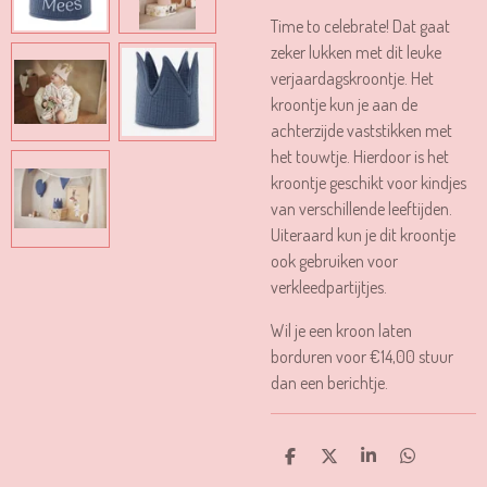
Time to celebrate! Dat gaat
zeker lukken met dit leuke
verjaardagskroontje. Het
kroontje kun je aan de
achterzijde vaststikken met
het touwtje. Hierdoor is het
kroontje geschikt voor kindjes
van verschillende leeftijden.
Uiteraard kun je dit kroontje
ook gebruiken voor
verkleedpartijtjes.
Wil je een kroon laten
borduren voor €14,00 stuur
dan een berichtje.
D
D
S
D
E
E
H
E