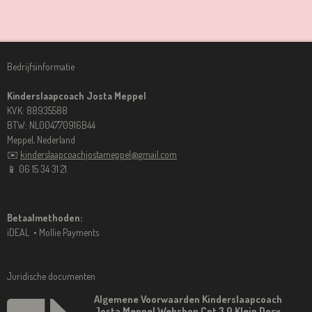
L
E
A
L
E
L
R
E
N
E
N
Bedrijfsinformatie
Kinderslaapcoach Josta Meppel
KVK: 88935588
BTW: NL004770916B44
Meppel, Nederland
✉️
kinderslaapcoachjostameppel@gmail.com
📱 06 15 34 31 21
Betaalmethoden:
iDEAL • Mollie Payments
Juridische documenten
Algemene Voorwaarden Kinderslaapcoach
Josta Meppel Webshop Cpt 3 0 Klein Docx