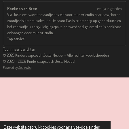
Roelina van Bree
een jaar geleden
Via Josta een warmtemaantje besteld voor mijn vriendin haar pasgeboren
zoontje als kraam cadeautje. De naam Cas is er prachtig op geborduurd en
het cadeautje is zorgvuldig ingepakt. Het werd snel geleverd en is dankbaar
ontvangen door mijn vriendin.
Top service!
Toon meer berichten
© 2025 Kinderslaapcoach Josta Meppel – Alle rechten voorbehouden
© 2023 - 2026 Kinderslaapcoach Josta Meppel
Powered by
JouwWeb
Deze website gebruikt cookies voor analyse-doeleinden