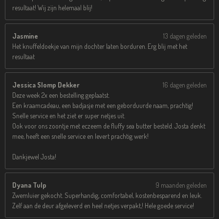
resultaat! Wij zijn helemaal blij!
Jasmine
13 dagen geleden
Het knuffeldoekje van mijn dochter laten borduren. Erg blij met het
resultaat
Jessica Slomp Dekker
16 dagen geleden
Deze week 2x een bestelling geplaatst.
Een kraamcadeau, een badjasje met een geborduurde naam, prachtig!
Snelle service en het ziet er super netjes uit.
Ook voor ons zoontje met eczeem de fluffy sea butter besteld. Josta denkt
mee, heeft een snelle service en levert prachtig werk!
Dankjewel Josta!
Dyana Tulp
9 maanden geleden
Zwemluier gekocht. Superhandig, comfortabel, kostenbesparend en leuk.
Zelf aan de deur afgeleverd en heel netjes verpakt,! Hele goede service!