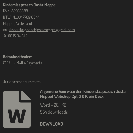
Kinderslaapcoach Josta Meppel
KVK: 88935588
BTW: NL004770916B44
Meppel, Nederland
✉️
kinderslaapcoachjostameppel@gmail.com
📱 06 15 34 31 21
Betaalmethoden:
iDEAL • Mollie Payments
Juridische documenten
Algemene Voorwaarden Kinderslaapcoach Josta
Meppel Webshop Cpt 3 0 Klein Docx
Word – 28,1 KB
554 downloads
DOWNLOAD