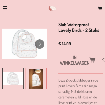
Ga
direct
naar
de
Slab Waterproof
hoofdinhoud
Lovely Birds - 2 Stuks
€ 14,99
IN
WINKELWAGEN
Deze 2-pack slabbetjes in de
print Lovely Birds zijn mega
schattig. Met de kleuren
caramel en Wild Rose en de
lieve print vol bloemetjes en