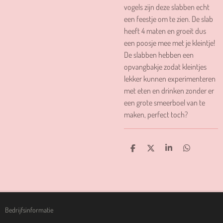
vogels zijn deze slabben echt
een feestje om te zien. De slab
heeft 4 maten en groeit dus
een poosje mee met je kleintje!
De slabben hebben een
opvangbakje zodat kleintjes
lekker kunnen experimenteren
met eten en drinken zonder er
een grote smeerboel van te
maken, perfect toch?
D
D
S
D
E
E
H
E
L
E
A
L
E
L
R
E
N
E
N
Bedrijfsinformatie