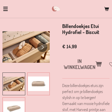
Ga
direct
naar
de
Billendoekjes Etui
hoofdinhoud
Hydrofiel - Biscuit
€ 14,99
IN
WINKELWAGEN
Deze billendoekjes etuis zijn
perfect om je billendoekjes
stylish in op te bergen!
Gemaakt van mooie hydrofiele
stof, met Harvest printje aan