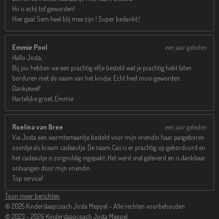
Hii is echt tof geworden!
Hier gaat Sem heel blij mee zijn ! Super bedankt.!
Emmie Pool
een jaar geleden
Hallo Josta,
Bij jou hebben we een prachtig elfje besteld wat je prachtig hebt laten
borduren met de naam van het kindje. Echt heel mooi geworden.
Dankjewel!
Hartelijke groet, Emmie
Roelina van Bree
een jaar geleden
Via Josta een warmtemaantje besteld voor mijn vriendin haar pasgeboren
zoontje als kraam cadeautje. De naam Cas is er prachtig op geborduurd en
het cadeautje is zorgvuldig ingepakt. Het werd snel geleverd en is dankbaar
ontvangen door mijn vriendin.
Top service!
Toon meer berichten
© 2025 Kinderslaapcoach Josta Meppel – Alle rechten voorbehouden
© 2023 - 2026 Kinderslaapcoach Josta Meppel