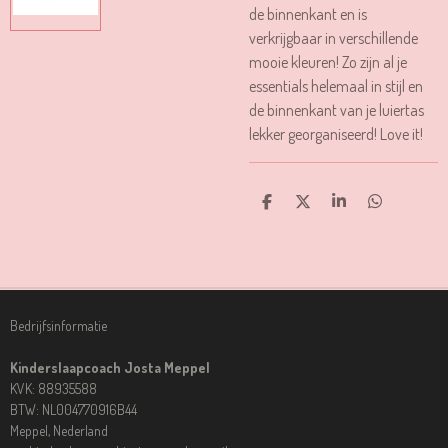
de binnenkant en is
verkrijgbaar in verschillende
mooie kleuren! Zo zijn al je
essentials helemaal in stijl en
de binnenkant van je luiertas
lekker georganiseerd! Love it!
D
D
S
D
E
E
H
E
L
E
A
L
E
L
R
E
N
E
N
Bedrijfsinformatie
Kinderslaapcoach Josta Meppel
KVK: 88935588
BTW: NL004770916B44
Meppel, Nederland