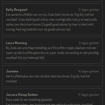
Kelly Boogaart
6 dagen geleden
Een aantal knuffeltjes van ons bij Josta laten borduren. Erg blij met het
resultaat! Josta denkt goed met je mee, overlegt alles met je en laat je alle
opties zien die je kan kiezen! Ze geeft goed advies, bij haar is klant echt
koning. Heel erg bedankt voor de goede service, top!
Laura Manning
9 dagen geleden
Bij Josta een prachtige bestelling van 8 knuffels mogen plaatsen met een
naam op alle knuffels geborduurd, super snelle verzending en een prachtig
resultaat! Wij zijn helemaal blij!
Jasmine
14 dagen geleden
Het knuffeldoekje van mijn dochter laten borduren. Erg blij met het
resultaat
Jessica Slomp Dekker
17 dagen geleden
Deze week 2x een bestelling geplaatst.
Een kraamcadeau, een badjasje met een geborduurde naam, prachtig!