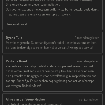
Snelle service en het ziet er super netjes uit.
Ook voor ons zoontje met eczeem de fluffy sea butter besteld. Josta denkt
mee, heeft een snelle service en levert prachtig werk!
Dankjewel Josta!
Dyana Tulp
9 maanden geleden
Zwemluier gekocht. Superhandig, comfortabel, kostenbesparend en leuk.
Zelf aan de deur afgeleverd en heel netjes verpakt,! Hele goede service!
Paula de Greef
10 maanden geleden
Via Josta een slaapzakje besteld en deze is super snel geleverd en heel
netjes verpakt met een klein cadeautje erbij. Ook heeft ze voor ons een
plan gemaakt en tips gegeven voor het zelfstandig in slaap vallen van ons
zoontje. Super fijn! En we hebben nog regelmatig contact via Whatsapp
voor vragen. Bedankt Josta!
Aline van der Veen-Mesker
een jaar geleden
Een te leuk sinterklaaszakje met naam besteld.