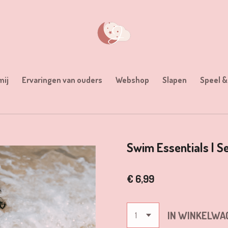
mij
Ervaringen van ouders
Webshop
Slapen
Speel &
Swim Essentials | S
€ 6,99
IN WINKELWA