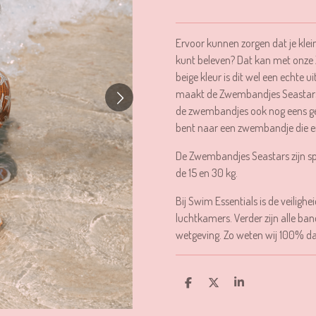
Ervoor kunnen zorgen dat je klein
kunt beleven? Dat kan met onze 
beige kleur is dit wel een echte u
maakt de Zwembandjes Seastars ee
de zwembandjes ook nog eens ge
bent naar een zwembandje die er pr
De Zwembandjes Seastars zijn sp
de 15 en 30 kg.
Bij Swim Essentials is de veiligh
luchtkamers. Verder zijn alle ban
wetgeving. Zo weten wij 100% dat
D
D
S
E
E
H
L
E
A