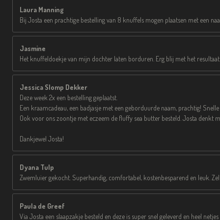
Laura Manning
Bij Josta een prachtige bestelling van 8 knuffels mogen plaatsen met een naam
Jasmine
Het knuffeldoekje van mijn dochter laten borduren. Erg blij met het resultaat
Jessica Slomp Dekker
Deze week 2x een bestelling geplaatst.
Een kraamcadeau, een badjasje met een geborduurde naam, prachtig! Snelle ser
Ook voor ons zoontje met eczeem de fluffy sea butter besteld. Josta denkt mee
Dankjewel Josta!
Dyana Tulp
Zwemluier gekocht. Superhandig, comfortabel, kostenbesparend en leuk. Zelf 
Paula de Greef
Via Josta een slaapzakje besteld en deze is super snel geleverd en heel netjes