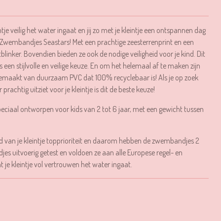
tje veilig het water ingaat en jij zo met je kleintje een ontspannen dag
Zwembandjes Seastars! Met een prachtige zeesterrenprint en een
itblinker. Bovendien bieden ze ook de nodige veiligheid voor je kind. Dit
n stijlvolle en veilige keuze. En om het helemaal af te maken zijn
maakt van duurzaam PVC dat 100% recyclebaar is! Als je op zoek
achtig uitziet voor je kleintje is dit de beste keuze!
eciaal ontworpen voor kids van 2 tot 6 jaar, met een gewicht tussen
eid van je kleintje topprioriteit en daarom hebben de zwembandjes 2
djes uitvoerig getest en voldoen ze aan alle Europese regel- en
 je kleintje vol vertrouwen het water ingaat.