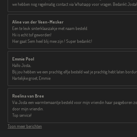
we hebben nog regelmatig contact via Whatsapp voor vragen. Bedankt Josta
Aline van der Veen-Mesker
Een te leuk sinterklaaszakje met naam besteld.
Hii is echt tof geworden!
Hier gaat Sem heel blij mee zijn ! Super bedankt.!
Emmie Pool
Hallo Josta,
Bij jou hebben we een prachtig elfje besteld wat je prachtig hebt laten bor
Hartelijke groet, Emmie
Roelina van Bree
Via Josta een warmtemaantje besteld voor mijn vriendin haar pasgeboren zoo
door mijn vriendin.
Top service!
Toon meer berichten
© 2025 Kinderslaapcoach Josta Meppel – Alle rechten voorbehouden