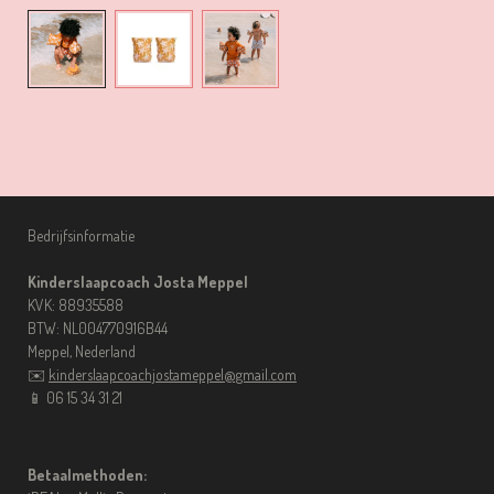
Bedrijfsinformatie
Kinderslaapcoach Josta Meppel
KVK: 88935588
BTW: NL004770916B44
Meppel, Nederland
✉️
kinderslaapcoachjostameppel@gmail.com
📱 06 15 34 31 21
Betaalmethoden: