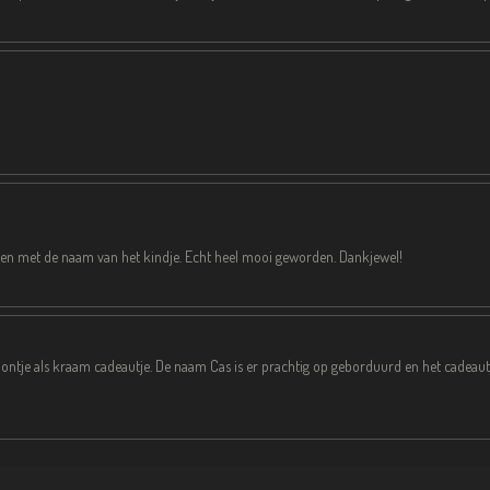
!
duren met de naam van het kindje. Echt heel mooi geworden. Dankjewel!
ntje als kraam cadeautje. De naam Cas is er prachtig op geborduurd en het cadeautj