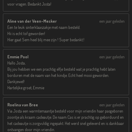
voor vragen. Bedankt Josta!
Aline van der Veen-Mesker
een jaar geleden
Een te leuk sinterklaaszakje met naam besteld.
Hii is echt tof geworden!
Hier gaat Sem heel blij mee zijn ! Super bedankt.!
Emmie Pool
een jaar geleden
Hallo Josta,
Bij jou hebben we een prachtig elfje besteld wat je prachtig hebt laten
borduren met de naam van het kindje. Echt heel mooi geworden.
Dankjewel!
Hartelijke groet, Emmie
Roelina van Bree
een jaar geleden
Via Josta een warmtemaantje besteld voor mijn vriendin haar pasgeboren
zoontje als kraam cadeautje. De naam Cas is er prachtig op geborduurd en
het cadeautje is zorgvuldig ingepakt. Het werd snel geleverd en is dankbaar
ontvangen door mijn vriendin.