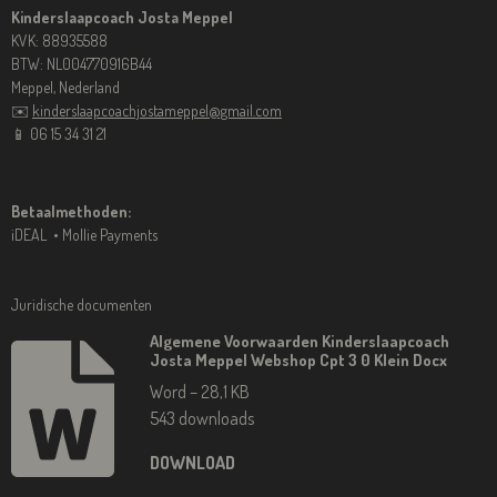
Kinderslaapcoach Josta Meppel
KVK: 88935588
BTW: NL004770916B44
Meppel, Nederland
✉️
kinderslaapcoachjostameppel@gmail.com
📱 06 15 34 31 21
Betaalmethoden:
iDEAL • Mollie Payments
Juridische documenten
Algemene Voorwaarden Kinderslaapcoach
Josta Meppel Webshop Cpt 3 0 Klein Docx
Word – 28,1 KB
543 downloads
DOWNLOAD