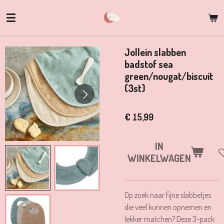
Ga
direct
naar
de
Jollein slabben
hoofdinhoud
badstof sea
green/nougat/biscuit
(3st)
€ 15,99
IN
WINKELWAGEN
Op zoek naar fijne slabbetjes
die veel kunnen opnemen en
lekker matchen? Deze 3-pack