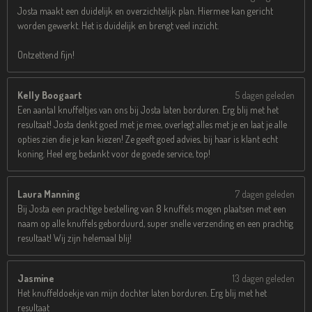
Josta maakt een duidelijk en overzichtelijk plan. Hiermee kan gericht
worden gewerkt. Het is duidelijk en brengt veel inzicht.
Ontzettend fijn!
Kelly Boogaart
5 dagen geleden
Een aantal knuffeltjes van ons bij Josta laten borduren. Erg blij met het
resultaat! Josta denkt goed met je mee, overlegt alles met je en laat je alle
opties zien die je kan kiezen! Ze geeft goed advies, bij haar is klant echt
koning. Heel erg bedankt voor de goede service, top!
Laura Manning
7 dagen geleden
Bij Josta een prachtige bestelling van 8 knuffels mogen plaatsen met een
naam op alle knuffels geborduurd, super snelle verzending en een prachtig
resultaat! Wij zijn helemaal blij!
Jasmine
13 dagen geleden
Het knuffeldoekje van mijn dochter laten borduren. Erg blij met het
resultaat