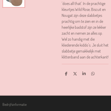
'does all that'. In de prachtige
kleurtjes Wild Rose, Biscuit en
Nougat zijn deze slabbetjes
prachtig om te zien en in de
heerlijke badstof zijn ze lekker
zacht en nemen ze alles op.
Wel zo handig met die
kliederende kiddo's. Je sluit het
slabbetje gemakkelijk met
klittenband aan de achterkant!
D
D
S
D
E
E
H
E
L
E
A
L
E
L
R
E
N
E
N
Bedrijfsinformatie